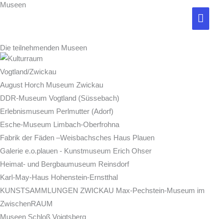
Museen
Zum
Hau
Das Projekt wird in den
Kulturräumen Vogtland-Zwickau und
Inhalt
Erzgebirge-Mittelsachsen durchgeführt.
springen
Die teilnehmenden Museen
Vogtland/Zwickau
August Horch Museum Zwickau
DDR-Museum Vogtland (Süssebach)
Erlebnismuseum Perlmutter (Adorf)
Esche-Museum Limbach-Oberfrohna
Fabrik der Fäden –Weisbachsches Haus Plauen
Galerie e.o.plauen - Kunstmuseum Erich Ohser
Heimat- und Bergbaumuseum Reinsdorf
Karl-May-Haus Hohenstein-Ernstthal
KUNSTSAMMLUNGEN ZWICKAU Max-Pechstein-Museum im
ZwischenRAUM
Museen Schloß Voigtsberg